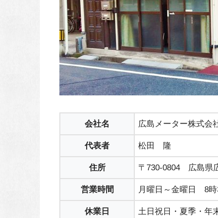
会社名
広島メーター株式会
代表者
松田 隆
住所
〒730-0804 広島
営業時間
月曜日～金曜日 8時3
休業日
土日祝日・夏季・年